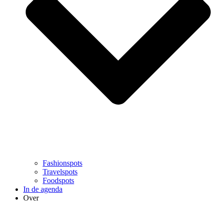
Fashionspots
Travelspots
Foodspots
In de agenda
Over