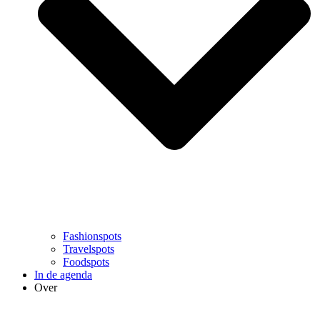
Fashionspots
Travelspots
Foodspots
In de agenda
Over