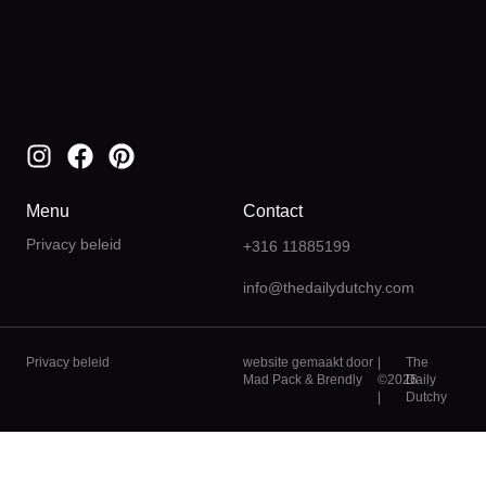
Menu
Contact
Privacy beleid
+316 11885199
info@thedailydutchy.com
Privacy beleid
website gemaakt door
|
The
Mad Pack
&
Brendly
©2026
Daily
|
Dutchy