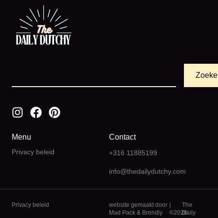
Zoeke
Menu
Contact
Privacy beleid
+316 11885199
info@thedailydutchy.com
Privacy beleid
website gemaakt door
|
The
Mad Pack
&
Brendly
©2026
Daily