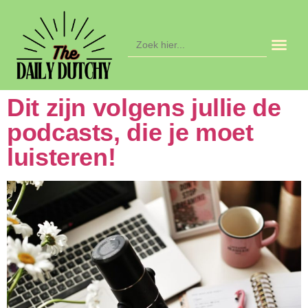
Zoek
naar:
Dit zijn volgens jullie de
podcasts, die je moet
luisteren!