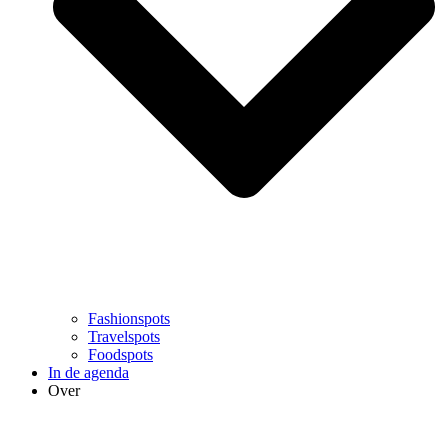
Fashionspots
Travelspots
Foodspots
In de agenda
Over