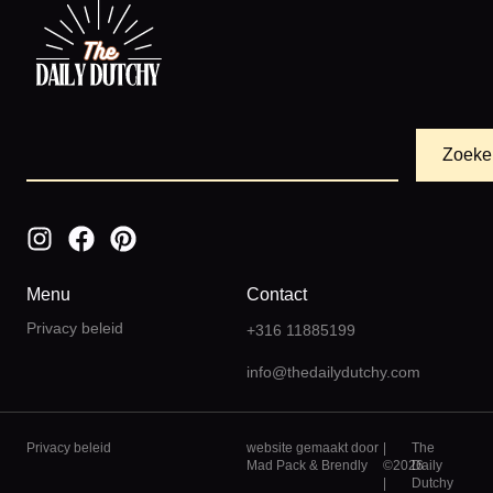
Zoeke
Menu
Contact
Privacy beleid
+316 11885199
info@thedailydutchy.com
Privacy beleid
website gemaakt door
|
The
Mad Pack
&
Brendly
©2026
Daily
|
Dutchy