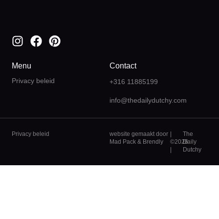
Menu
Contact
Privacy beleid
+316 11885199
info@thedailydutchy.com
Privacy beleid
website gemaakt door
|
The
Mad Pack
&
Brendly
©2026
Daily
|
Dutchy