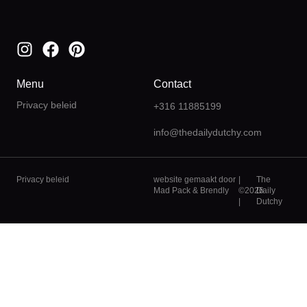
Menu
Contact
Privacy beleid
+316 11885199
info@thedailydutchy.com
Privacy beleid
website gemaakt door
|
The
Mad Pack
&
Brendly
©2026
Daily
|
Dutchy