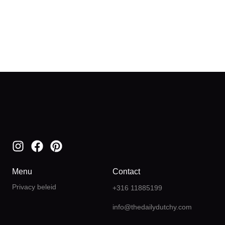
Menu
Contact
Privacy beleid
+316 11885199
info@thedailydutchy.com