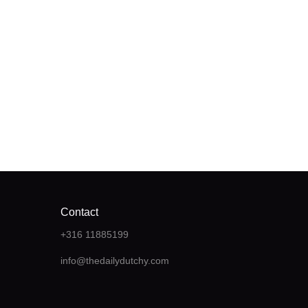
Contact
+316 11885199
info@thedailydutchy.com