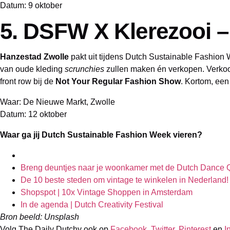
Datum: 9 oktober
5. DSFW X Klerezooi –
Hanzestad Zwolle
pakt uit tijdens Dutch Sustainable Fashio
van oude kleding
scrunchies
zullen maken én verkopen. Verkoop
front row bij de
Not Your Regular Fashion Show
. Kortom, een 
Waar: De Nieuwe Markt, Zwolle
Datum: 12 oktober
Waar ga jij Dutch Sustainable Fashion Week vieren?
Breng deuntjes naar je woonkamer met de Dutch Dance 
De 10 beste steden om vintage te winkelen in Nederland!
Shopspot | 10x Vintage Shoppen in Amsterdam
In de agenda | Dutch Creativity Festival
Bron beeld: Unsplash
Volg The Daily Dutchy ook op
Facebook
,
Twitter
,
Pinterest
en
I