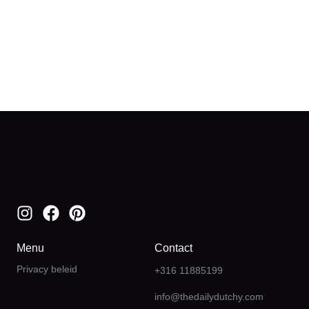
Menu
Contact
Privacy beleid
+316 11885199
info@thedailydutchy.com