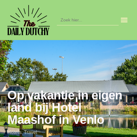
Zoek
naar:
Op vakantie in eigen
land bij Hotel
Maashof in Venlo
Hotels
,
Travel