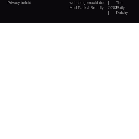
Privacy beleid
website gemaakt door
|
The
Mad Pack
&
Brendly
©2026
Daily
|
Dutchy