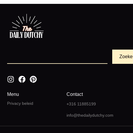
Zoeke
Menu
Contact
Privacy beleid
+316 11885199
info@thedailydutchy.com