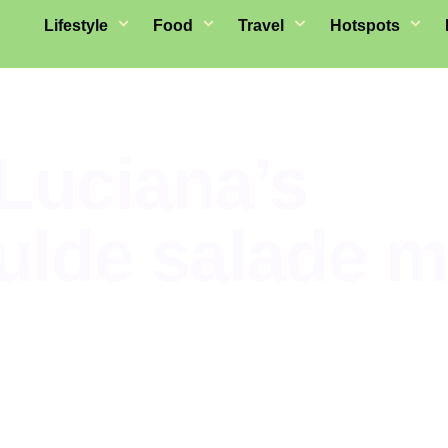
Lifestyle
Food
Travel
Hotspots
 Luciana’s
lde salade m