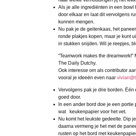
Als je alle ingrediënten in een bowl
door elkaar en laat dit vervolgens r
kunnen mengen.
Nu pak je de geitenkaas, het paneerm
ronde plakjes kopen, maar je kunt ui
in stukken snijden. Wil je reepjes, b
“Teamwork makes the dreamwork!” M
The Daily Dutchy.
Ook interesse om als contributor aa
vooral je ideeën even naar
vivian@t
Vervolgens pak je drie borden. Één d
goed door.
In een ander bord doe je een portie 
wat keukenpapier voor het vet.
Nu komt het leukste gedeelte. Dip je 
daarna vermeng je het met de panee
rusten op het bord met keukenpapier.