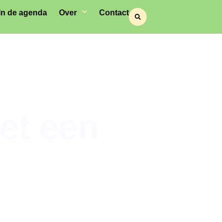
In de agenda
Over
Contact
et een