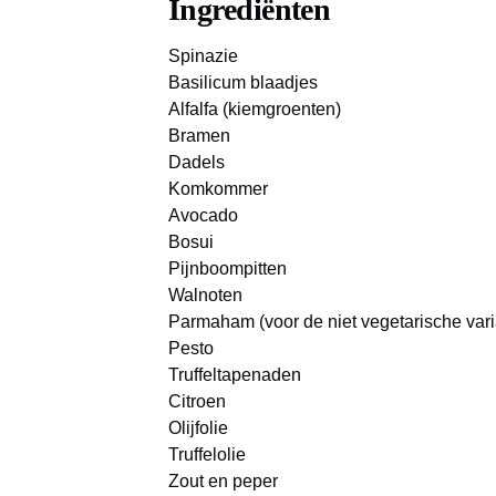
Ingrediënten
Spinazie
Basilicum blaadjes
Alfalfa (kiemgroenten)
Bramen
Dadels
Komkommer
Avocado
Bosui
Pijnboompitten
Walnoten
Parmaham (voor de niet vegetarische vari
Pesto
Truffeltapenaden
Citroen
Olijfolie
Truffelolie
Zout en peper