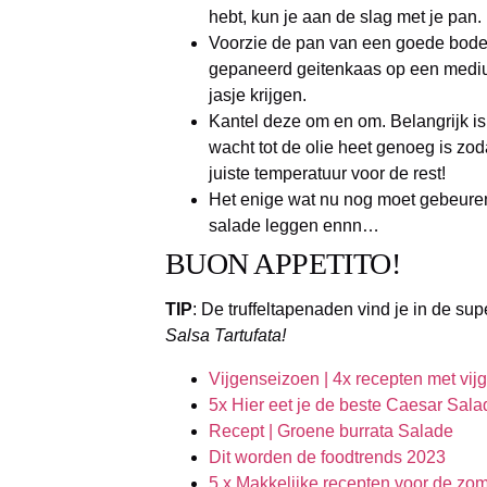
hebt, kun je aan de slag met je pan.
Voorzie de pan van een goede bodem
gepaneerd geitenkaas op een mediu
jasje krijgen.
Kantel deze om en om. Belangrijk is 
wacht tot de olie heet genoeg is zod
juiste temperatuur voor de rest!
Het enige wat nu nog moet gebeuren
salade leggen ennn…
BUON APPETITO!
TIP
: De truffeltapenaden vind je in de su
Salsa Tartufata!
Vijgenseizoen | 4x recepten met vij
5x Hier eet je de beste Caesar Sal
Recept | Groene burrata Salade
Dit worden de foodtrends 2023
5 x Makkelijke recepten voor de zo