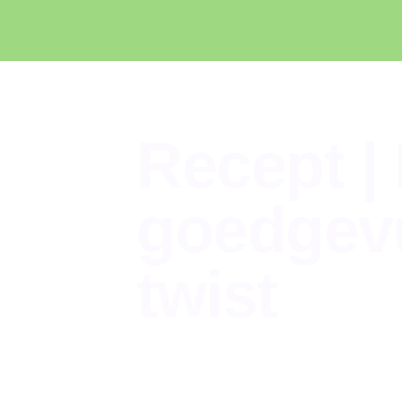
Recept |
goedgevu
twist
Food
,
Recepten