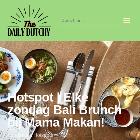
Zoek
naar:
Hotspot | Elke
zondag Bali Brunch
bij Mama Makan!
Foodspots
,
Hotspots