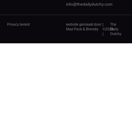
info@thedailydutchy.com
Privacy beleid
website gemaakt door
|
The
Mad Pack
&
Brendly
©2026
Daily
|
Dutchy