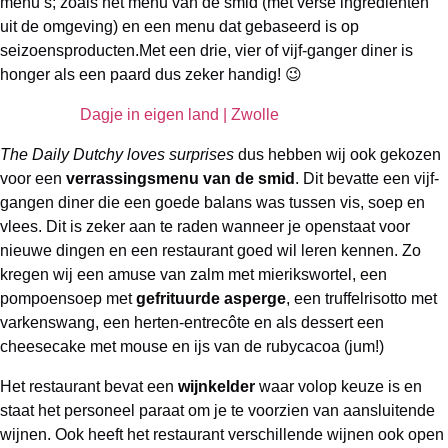
menu’s; zoals het menu van de smid (met verse ingrediënten
uit de omgeving) en een menu dat gebaseerd is op
seizoensproducten.Met een drie, vier of vijf-ganger diner is
honger als een paard dus zeker handig! 😉
Dagje in eigen land | Zwolle
The Daily Dutchy loves surprises
dus hebben wij ook gekozen
voor een
verrassingsmenu van de smid
. Dit bevatte een vijf-
gangen diner die een goede balans was tussen vis, soep en
vlees. Dit is zeker aan te raden wanneer je openstaat voor
nieuwe dingen en een restaurant goed wil leren kennen. Zo
kregen wij een amuse van zalm met mierikswortel, een
pompoensoep met
gefrituurde asperge
, een truffelrisotto met
varkenswang, een herten-entrecôte en als dessert een
cheesecake met mouse en ijs van de rubycacoa (jum!)
Het restaurant bevat een
wijnkelder
waar volop keuze is en
staat het personeel paraat om je te voorzien van aansluitende
wijnen. Ook heeft het restaurant verschillende wijnen ook open