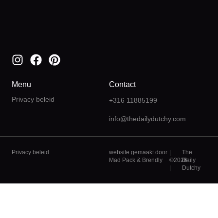
Menu
Contact
Privacy beleid
+316 11885199
info@thedailydutchy.com
Privacy beleid
website gemaakt door
|
The
Mad Pack
&
Brendly
©2026
Daily
|
Dutchy