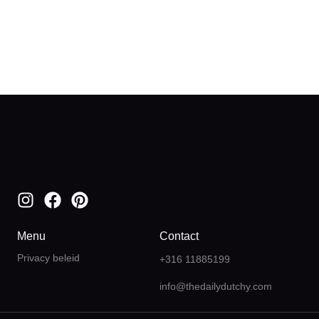
Menu
Contact
Privacy beleid
+316 11885199
info@thedailydutchy.com