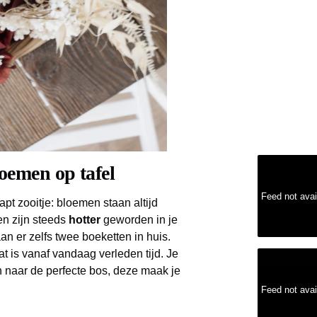
oemen op tafel
Feed not avai
aapt zooitje: bloemen staan altijd
en zijn steeds
hotter
geworden in je
aan er zelfs twee boeketten in huis.
t is vanaf vandaag verleden tijd. Je
nen naar de perfecte bos, deze maak je
Feed not avai