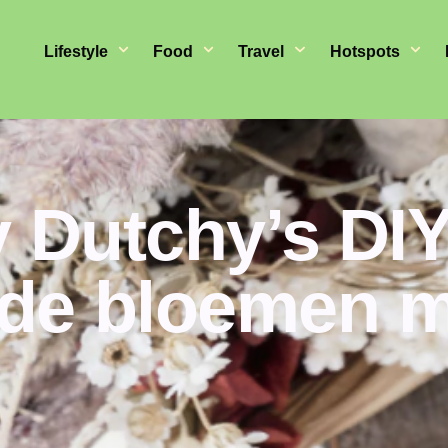
Lifestyle
Food
Travel
Hotspots
 Dutchy’s DIY
de bloemen 