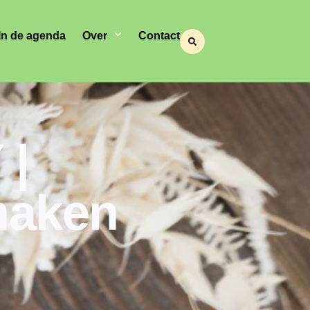
In de agenda
Over
Contact
 |
maken