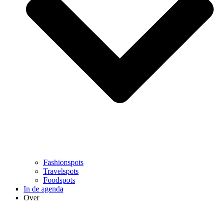
Fashionspots
Travelspots
Foodspots
In de agenda
Over