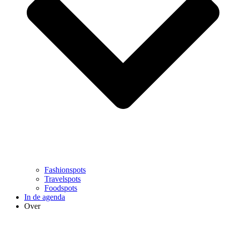
Fashionspots
Travelspots
Foodspots
In de agenda
Over