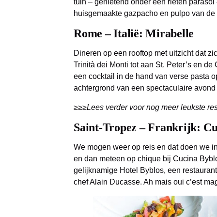
tuin – genietend onder een rieten parasol
huisgemaakte gazpacho en pulpo van de gr
Rome – Italië: Mirabelle
Dineren op een rooftop met uitzicht dat zic
Trinità dei Monti tot aan St. Peter’s en de
een cocktail in de hand van verse pasta op
achtergrond van een spectaculaire avond 
≥≥≥Lees verder voor nog meer leukste res
S
aint-Tropez – Frankrijk: C
We mogen weer op reis en dat doen we in
en dan meteen op chique bij Cucina Byblos.
gelijknamige Hotel Byblos, een restauran
chef Alain Ducasse. Ah mais oui c’est mag