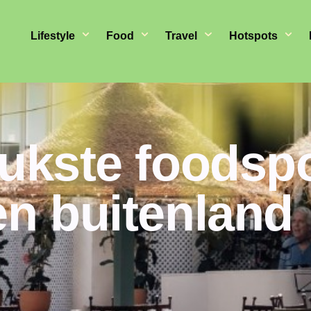
Lifestyle
Food
Travel
Hotspots
eukste foodspo
en buitenland