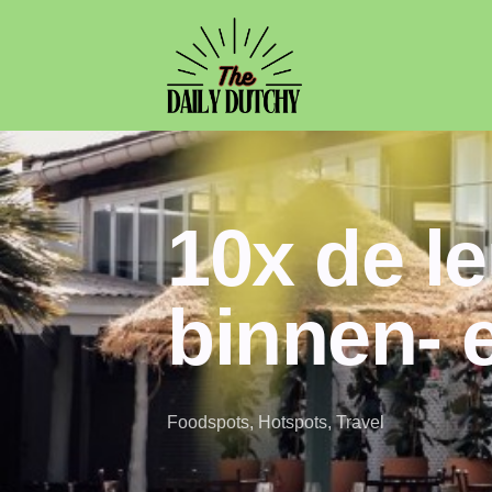
10x de l
binnen- 
Foodspots
,
Hotspots
,
Travel