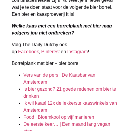
combinaties lekker zijn! Nu weet je in ieder geval
wat je te doen staat voor de volgende bier borrel.
Een bier en kaasproeverij it is!
Welke kaas met een borrelplank met bier mag
volgens jou niet ontbreken?
Volg The Daily Dutchy ook
op
Facebook
,
Pinterest
en
Instagram
!
Borrelplank met bier – bier borrel
Vers van de pers | De Kaasbar van
Amsterdam
Is bier gezond? 21 goede redenen om bier te
drinken
Ik wil kaas! 12x de lekkerste kaaswinkels van
Amsterdam
Food | Bloemkool op vijf manieren
De eerste keer… | Een maand lang vegan