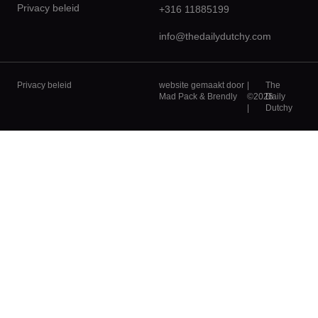
Privacy beleid
+316 11885199
info@thedailydutchy.com
Privacy beleid
website gemaakt door
|
The
Mad Pack
&
Brendly
©2026
Daily
|
Dutchy