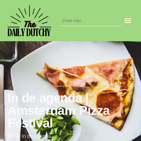
Zoek
naar:
In de agenda |
Amsterdam Pizza
Festival
Food
,
In de agenda