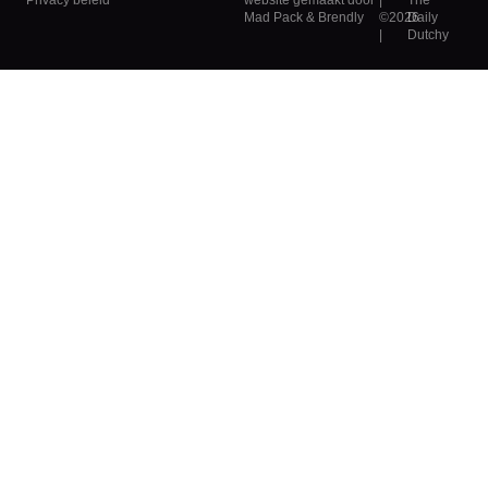
Privacy beleid
website gemaakt door
|
The
Mad Pack
&
Brendly
©2026
Daily
|
Dutchy