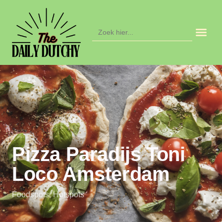
Zoek
naar:
Pizza Paradijs Toni
Loco Amsterdam
Foodspots
,
Hotspots