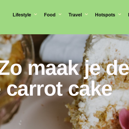
Lifestyle
Food
Travel
Hotspots
 Zo maak je d
 carrot cake