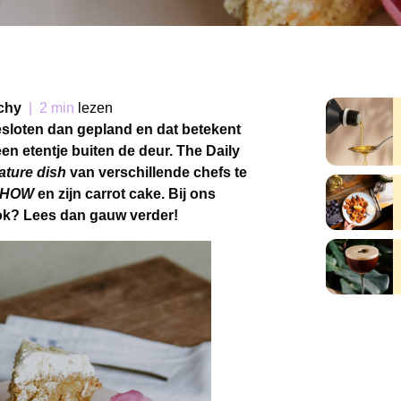
chy
|
2 min
lezen
sloten dan gepland en dat betekent
n etentje buiten de deur. The Daily
ature dish
van verschillende chefs te
NHOW
en zijn carrot cake. Bij ons
 ook? Lees dan gauw verder!