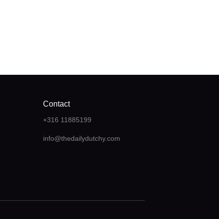
Contact
+316 11885199
info@thedailydutchy.com