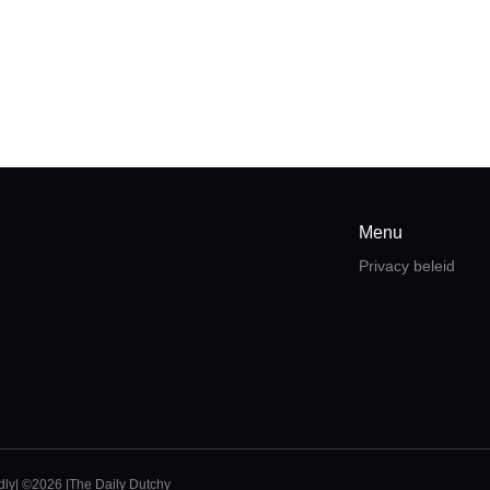
Menu
Privacy beleid
dly
| ©2026 |
The Daily Dutchy