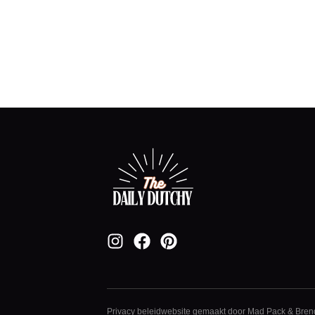
Privacy beleid
website gemaakt door
Mad Pack
&
Bren