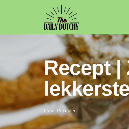
Recept |
lekkerste
Food
,
Recepten