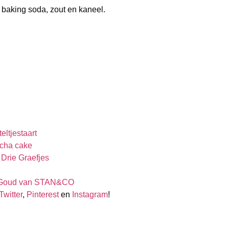
 baking soda, zout en kaneel.
eltjestaart
tcha cake
 Drie Graefjes
se Goud van STAN&CO
Twitter
,
Pinterest
en
Instagram
!