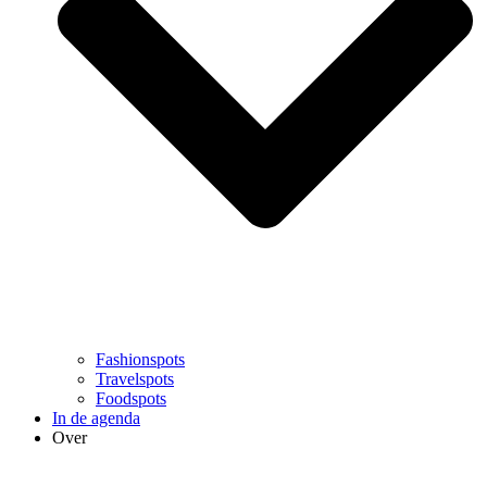
Fashionspots
Travelspots
Foodspots
In de agenda
Over