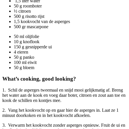
1,5 liter water
50 g roomboter
½ citroen
500 g risotto rijst
1,5 kookvocht van de asperges
500 gr mascarpone
50 ml olijfolie
10 g knoflook
150 g gesnipperde ui
4 eieren
50 g panko
100 ml eiwit
50 g bloem
What’s cooking, good looking?
1. Schil de asperges tweemaal en snijd mooi gelijkmatig af. Breng
het water aan de kook en voeg daar boter, citroen en zout aan toe en
kook de schillen en kontjes mee.
2. Vang het kookvocht op en gaar hier de asperges in. Laat ze 1
minuut doorkoken en in het kookvocht afkoelen.
3. Verwarm het kookvocht zonder asperges opnieuw. Fruit de ui en