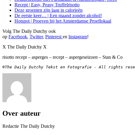
Recept | Easy, Peasy Truffelrisotto
Deze groenten zijn laag in calorieën
De eerste keer… | Een maand zonder alcohol!
Hotspot | Proeven bij het Amsterdamse Proeflokaal
Volg The Daily Dutchy ook
op
Facebook
,
Twitter
,
Pinterest
en
Instagram
!
X The Daily Dutchy X
risotto recept – asperges – recept – aspergeseizoen – Stan & Co
©The Daily Dutchy Tekst en Fotografie - All rights rese
Over auteur
Redactie The Daily Dutchy