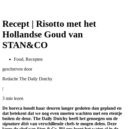
Recept | Risotto met het
Hollandse Goud van
STAN&CO
Food
,
Recepten
geschreven door
Redactie The Daily Dutchy
|
3 min
lezen
De horeca houdt haar deuren langer gesloten dan gepland en
dat betekent dat we nog even moeten wachten met een etentje
buiten de deur. The Daily Dutchy heeft het genoegen om de
signature dish
van verschillende chefs te mogen delen. Deze
keer: de chef van
Stan & Co
. Bij ons loopt het water al in de