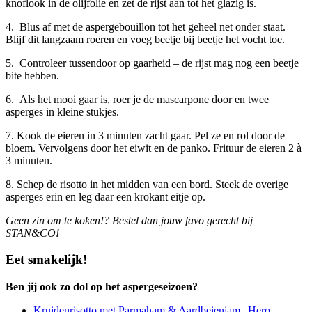
knoflook in de olijfolie en zet de rijst aan tot het glazig is.
4. Blus af met de aspergebouillon tot het geheel net onder staat.
Blijf dit langzaam roeren en voeg beetje bij beetje het vocht toe.
5. Controleer tussendoor op gaarheid – de rijst mag nog een beetje
bite hebben.
6. Als het mooi gaar is, roer je de mascarpone door en twee
asperges in kleine stukjes.
7. Kook de eieren in 3 minuten zacht gaar. Pel ze en rol door de
bloem. Vervolgens door het eiwit en de panko. Frituur de eieren 2 à
3 minuten.
8. Schep de risotto in het midden van een bord. Steek de overige
asperges erin en leg daar een krokant eitje op.
Geen zin om te koken!? Bestel dan jouw favo gerecht bij
STAN&CO!
Eet smakelijk!
Ben jij ook zo dol op het aspergeseizoen?
Kruidenrisotto met Parmaham & Aardbeienjam | Hero