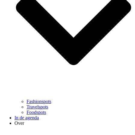
Fashionspots
Travelspots
Foodspots
In de agenda
Over