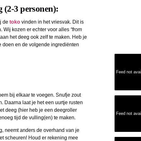
g (2-3 personen):
ij de
toko
vinden in het vriesvak. Dit is
. Wij kozen er echter voor alles
“from
aan het deeg ook zelf te maken. Heb je
f te doen en de volgende ingrediënten
Feed not avai
em bij elkaar te voegen. Snufje zout
. Daarna laat je het een uurtje rusten
et deeg (hier heb je een deegroller
Feed not avai
genoeg tijd de vulling(en) te maken.
eg, neemt anders de overhand van je
l het scheuren! Houd er rekening mee