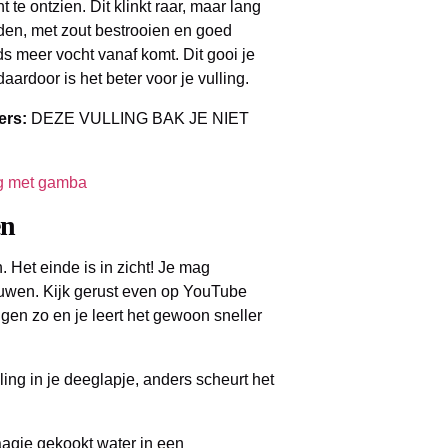
te ontzien. Dit klinkt raar, maar lang
jden, met zout bestrooien en goed
s meer vocht vanaf komt. Dit gooi je
ardoor is het beter voor je vulling.
ers:
DEZE VULLING BAK JE NIET
en
 Het einde is in zicht! Je mag
uwen. Kijk gerust even op YouTube
eggen zo en je leert het gewoon sneller
ling in je deeglapje, anders scheurt het
aagje gekookt water in een