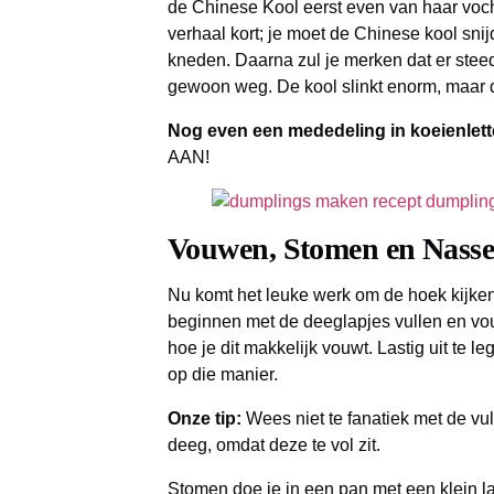
de Chinese Kool eerst even van haar vocht 
verhaal kort; je moet de Chinese kool sni
kneden. Daarna zul je merken dat er steed
gewoon weg. De kool slinkt enorm, maar da
Nog even een mededeling in koeienlett
AAN!
Vouwen, Stomen en Nass
Nu komt het leuke werk om de hoek kijken.
beginnen met de deeglapjes vullen en vo
hoe je dit makkelijk vouwt. Lastig uit te l
op die manier.
Onze tip:
Wees niet te fanatiek met de vul
deeg, omdat deze te vol zit.
Stomen doe je in een pan met een klein l