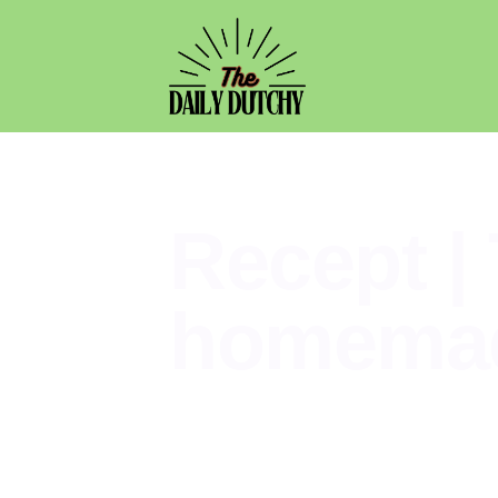
Recept |
homemad
Food
,
Recepten