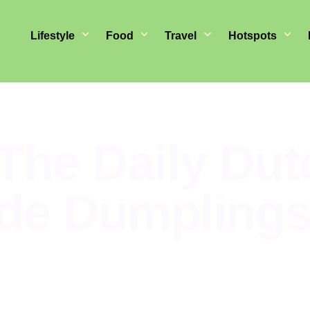
Lifestyle
Food
Travel
Hotspots
 The Daily Dut
e Dumpling