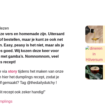
lezen
s ze vers en homemade zijn. Uiteraard
of bestellen, maar je kunt ze ook net
. Easy, peasy is het niet, maar als je
les goed. Wij kozen deze keer voor
ing met gamba’s. Nomnomnom, veel
s recept!
e via
story
tijdens het maken van onze
ier het dumplings recept, zodat je
elf gemaakt? Tag @thedailydutchy !
it recept ook zeker handig!”