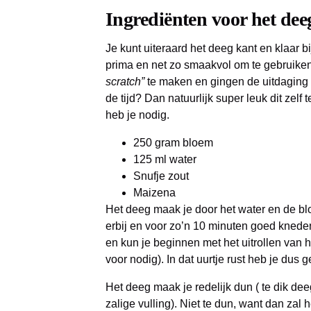
Ingrediënten voor het dee
Je kunt uiteraard het deeg kant en klaar b
prima en net zo smaakvol om te gebruiken
scratch”
te maken en gingen de uitdaging 
de tijd? Dan natuurlijk super leuk dit zel
heb je nodig.
250 gram bloem
125 ml water
Snufje zout
Maizena
Het deeg maak je door het water en de blo
erbij en voor zo’n 10 minuten goed kneden
en kun je beginnen met het uitrollen van h
voor nodig). In dat uurtje rust heb je dus 
Het deeg maak je redelijk dun ( te dik de
zalige vulling). Niet te dun, want dan za