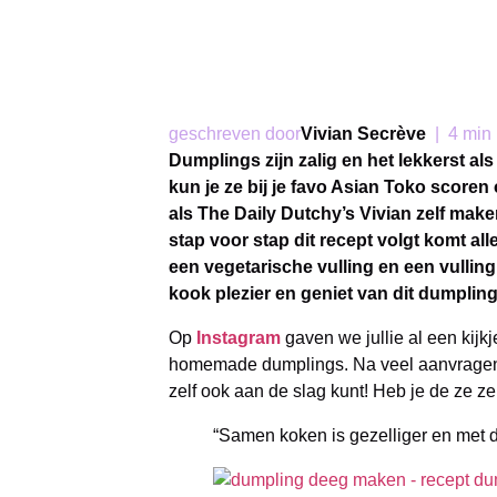
geschreven door
Vivian Secrève
|
4 min
Dumplings zijn zalig en het lekkerst al
kun je ze bij je favo Asian Toko scoren 
als The Daily Dutchy’s Vivian zelf maken
stap voor stap dit recept volgt komt al
een vegetarische vulling en een vull
kook plezier en geniet van dit dumpling
Op
Instagram
gaven we jullie al een kijkj
homemade dumplings. Na veel aanvragen h
zelf ook aan de slag kunt! Heb je de ze z
“Samen koken is gezelliger en met d