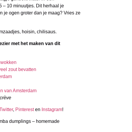
5 – 10 minuutjes. Dit herhaal je
n je ogen groter dan je maag? Vries ze
aadjes, hoisin, chilisaus.
lezier met het maken van dit
 wokken
eel zout bevatten
terdam
llen van Amsterdam
ecrève
Twitter
,
Pinterest
en
Instagram
!
gamba dumplings – homemade