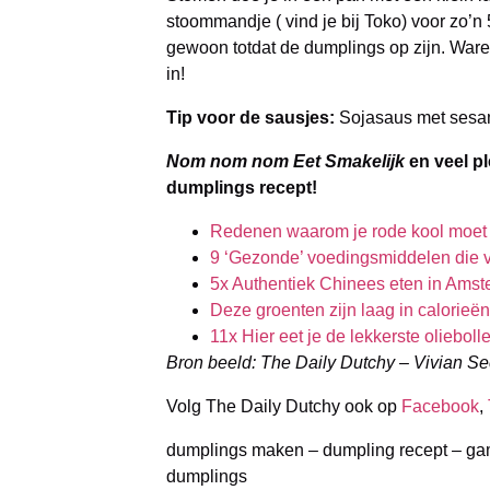
stoommandje ( vind je bij Toko) voor zo’n 
gewoon totdat de dumplings op zijn. Ware
in!
Tip voor de sausjes:
Sojasaus met sesamz
Nom nom nom Eet Smakelijk
en veel p
dumplings recept!
Redenen waarom je rode kool moet
9 ‘Gezonde’ voedingsmiddelen die v
5x Authentiek Chinees eten in Ams
Deze groenten zijn laag in calorieën
11x Hier eet je de lekkerste oliebo
Bron beeld: The Daily Dutchy – Vivian S
Volg The Daily Dutchy ook op
Facebook
,
dumplings maken – dumpling recept – 
dumplings