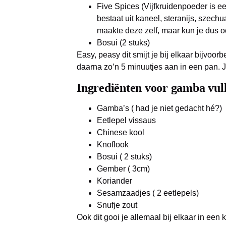
Five Spices (Vijfkruidenpoeder is 
bestaat uit kaneel, steranijs, szech
maakte deze zelf, maar kun je dus o
Bosui (2 stuks)
Easy, peasy dit smijt je bij elkaar bijvoo
daarna zo’n 5 minuutjes aan in een pan. Je 
Ingrediënten voor gamba vull
Gamba’s ( had je niet gedacht hé?)
Eetlepel vissaus
Chinese kool
Knoflook
Bosui ( 2 stuks)
Gember ( 3cm)
Koriander
Sesamzaadjes ( 2 eetlepels)
Snufje zout
Ook dit gooi je allemaal bij elkaar in ee