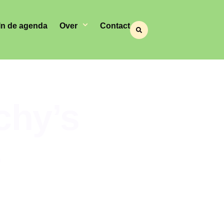
In de agenda
Over
Contact
chy’s
s