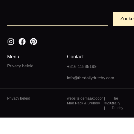
Zoeke
Menu
Contact
Privacy beleid
+316 11885199
info@thedailydutchy.com
Privacy beleid
website gemaakt door
|
The
Mad Pack
&
Brendly
©2026
Daily
|
Dutchy