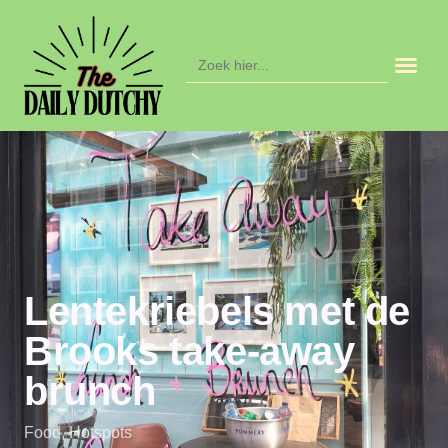
Zoek
naar:
Lentekriebels met de
Brooks take-away
brunch
Food
,
Hotspots