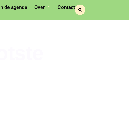
In de agenda
Over
Contact
otste