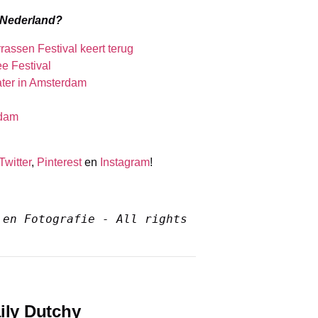
n Nederland?
rassen Festival keert terug
e Festival
ater in Amsterdam
rdam
Twitter
,
Pinterest
en
Instagram
!
en Fotografie - All rights 
ily Dutchy