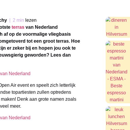
chy
|
2 min
lezen
ootste
terras
van Nederland
h af op de voormalige vliegbasis
 omgetoverd tot een groot terras. Hoe
ijn er zeker bij en hopen jou ook te
 nieuwsgierig geworden? Lees dan
en Air event en speelt zich letterlijk
ndse topartiesten zullen optredens
e maken! Denk aan grote namen zoals
 veel meer.