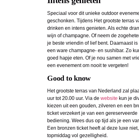
Intens genieten
Speciaal voor dit unieke outdoor eveneme
geschonken. Tijdens Het grootste terras 
drinken en intens genieten. Als echte dran
wijn of champagne. Of neem de zogeheten 
je beste vriendin of lief bent. Daarnaast 
een ware champagne- en sushibar. Zo kun 
goed hapje eten. Of je nou samen met vrie
een evenement om nooit te vergeten!
Good to know
Het grootste terras van Nederland zal pl
uur tot 20.00 uur. Via de
website
kun je div
kiezen uit een gouden, zilveren en een br
ticket verzekert je van een gereserveerde p
bediening. Wees dus op tijd als je een va
Een bronzen ticket heeft al deze luxe nie
topmiddag vol gezelligheid.