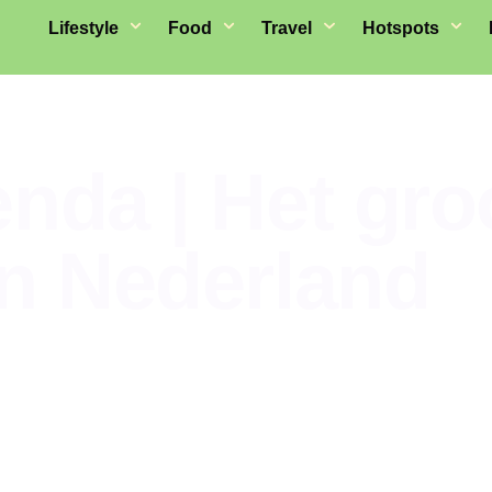
Lifestyle
Food
Travel
Hotspots
enda | Het gro
an Nederland