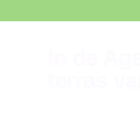
In de Ag
terras v
In de agenda