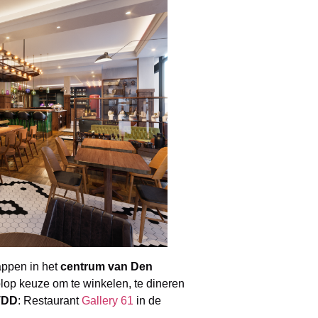
tappen in het
centrum van Den
lop keuze om te winkelen, te dineren
TDD
: Restaurant
Gallery 61
in de