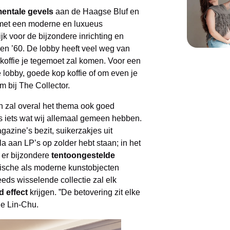
entale gevels
aan de Haagse Bluf en
 met een moderne en luxueus
jk voor de bijzondere inrichting en
0 en ’60. De lobby heeft veel weg van
koffie je tegemoet zal komen. Voor een
 lobby, goede kop koffie of om even je
m bij The Collector.
n zal overal het thema ook goed
 is iets wat wij allemaal gemeen hebben.
gazine’s bezit, suikerzakjes uit
a aan LP’s op zolder hebt staan; in het
n er bijzondere
tentoongestelde
rische als moderne kunstobjecten
eds wisselende collectie zal elk
 effect
krijgen. ”De betovering zit elke
ne Lin-Chu.