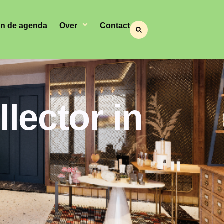
In de agenda
Over
Contact
lector in