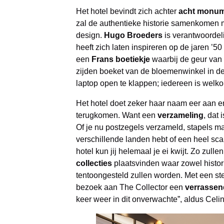
Het hotel bevindt zich achter
acht monum
zal de authentieke historie samenkomen
design.
Hugo Broeders
is verantwoordeli
heeft zich laten inspireren op de jaren ’5
een
Frans boetiekje
waarbij de geur van 
zijden boeket van de bloemenwinkel in de
laptop open te klappen; iedereen is welko
Het hotel doet zeker haar naam eer aan e
terugkomen. Want een
verzameling
, dat
Of je nu postzegels verzameld, stapels ma
verschillende landen hebt of een heel scal
hotel kun jij helemaal je ei kwijt. Zo zulle
collecties
plaatsvinden waar zowel histo
tentoongesteld zullen worden. Met een ste
bezoek aan The Collector een
verrassend
keer weer in dit onverwachte”, aldus Celi