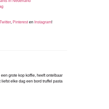
rants in Nederland
ag
Twitter
,
Pinterest
en
Instagram
!
een grote kop koffie, heeft ontelbaar
liefst elke dag een bord truffel pasta