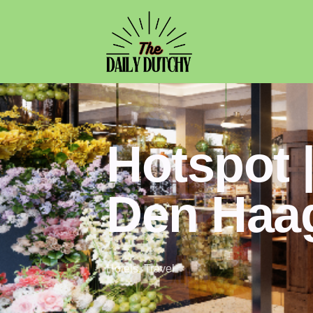
Hotspot |
Den Haa
Hotels
,
Travel