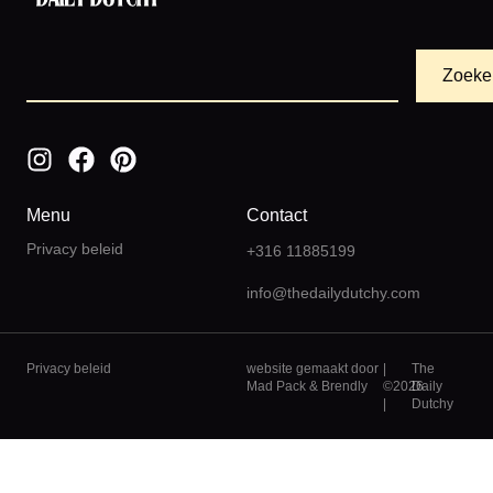
Zoeke
Menu
Contact
Privacy beleid
+316 11885199
info@thedailydutchy.com
Privacy beleid
website gemaakt door
|
The
Mad Pack
&
Brendly
©2026
Daily
|
Dutchy