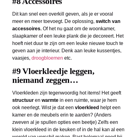
#8 Accessoires
Dit kan snel een overkill geven, als je er vooral
meer en meer toevoegt. De oplossing,
switch van
accessoires.
Of het nu gaat om de woonkamer,
slaapkamer of een leuke plank die je decoreert. Het
hoeft niet duur te zijn om een leuke nieuwe touch te
geven aan je interieur. Denk aan leuke kussentjes,
vaasjes,
droogbloemen
etc.
#9 Vloerkleedje leggen,
niemand zeggen…
Vloerkleden zijn tegenwoordig hot items! Het geeft
structuur
en
warmte
in een ruimte, waar je hem
ook neerlegt. Wist je dat een
vloerkleed
helpt een
kamer en de meubels erin te aarden? (Anders
zweven al je spullen opties een beetje) Zelfs een
klein vloerkleed in de keuken of in de hal kan al een
wereld van verschil maken. Past helemaal goed bij