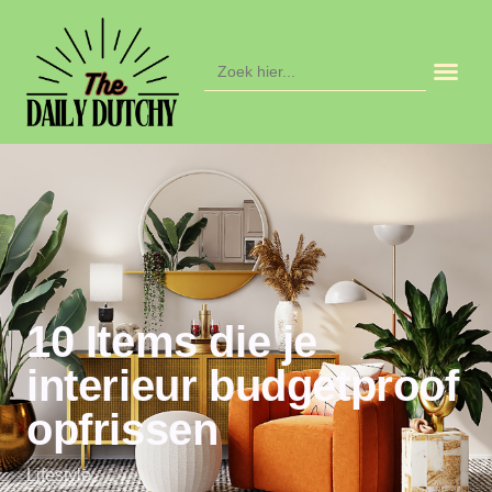
Zoek
naar:
10 Items die je
interieur budgetproof
opfrissen
Lifestyle