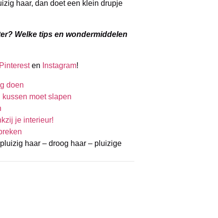
uizig haar, dan doet een klein drupje
inter? Welke tips en wondermiddelen
Pinterest
en
Instagram
!
ag doen
 kussen moet slapen
n
ij je interieur!
fbreken
pluizig haar – droog haar – pluizige