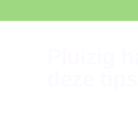
Pluizig h
deze tips
Beauty
,
Lifestyle