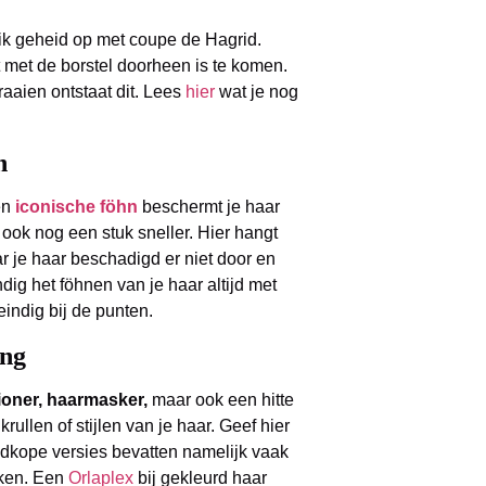
 ik geheid op met coupe de Hagrid.
t met de borstel doorheen is te komen.
raaien ontstaat dit. Lees
hier
wat je nog
n
en
iconische föhn
beschermt je haar
j ook nog een stuk sneller. Hier hangt
ar je haar beschadigd er niet door en
ndig het föhnen van je haar altijd met
eindig bij de punten.
ing
ioner, haarmasker,
maar ook een hitte
ullen of stijlen van je haar. Geef hier
oedkope versies bevatten namelijk vaak
maken. Een
Orlaplex
bij gekleurd haar