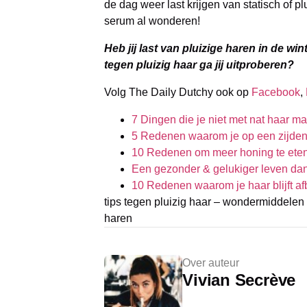
de dag weer last krijgen van statisch of pl
serum al wonderen!
Heb jij last van pluizige haren in de w
tegen pluizig haar ga jij uitproberen?
Volg The Daily Dutchy ook op
Facebook
,
7 Dingen die je niet met nat haar m
5 Redenen waarom je op een zijden
10 Redenen om meer honing te ete
Een gezonder & gelukiger leven dankz
10 Redenen waarom je haar blijft a
tips tegen pluizig haar – wondermiddelen 
haren
Over auteur
Vivian Secrève