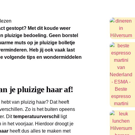
lezen
act gestopt? Met dit koude weer
en pluizige bedoeling. Geen borstel
arme muts op je pluizige bolletje
verminderen. Heb jij ook vaak last
t de volgende tips en wondermiddelen
an je pluizige haar af!
t hebt van pluizig haar? Dat heeft
erschillen. Zo is het buiten opeens
r. Dit
temperatuurverschil
ligt
n in het voorjaar. Hierdoor droogt je
haar
heeft dus alles te maken met