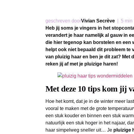
geschreven door
Vivian Secrève
|
5 min
Heb jij soms je vingers in het stopcont
verandert je haar namelijk al gauw in e
die hier tegenop kan borstelen en een w
helpt ook niet bepaald dit probleem te 
van pluizig haar en ben je dit zat? Me
reken jij af met je pluizige haren!
Met deze 10 tips kom jij v
Hoe het komt, dat je in de winter meer las
vooral te maken met de grote temperatuurv
een stuk kouder en binnen een stuk warme
natuurlijk een stuk hoger in het najaar, da
haar simpelweg sneller uit… Je
pluizige 