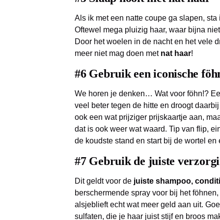
Als ik met een natte coupe ga slapen, sta
Oftewel mega pluizig haar, waar bijna nie
Door het woelen in de nacht en het vele d
meer niet mag doen met
nat haar
!
#6 Gebruik een iconische föh
We horen je denken… Wat voor föhn!? E
veel beter tegen de hitte en droogt daarbi
ook een wat prijziger prijskaartje aan, ma
dat is ook weer wat waard. Tip van flip, ei
de koudste stand en start bij de wortel en 
#7 Gebruik de juiste verzorg
Dit geldt voor de
juiste shampoo, condit
berschermende spray voor bij het föhnen, kr
alsjeblieft echt wat meer geld aan uit. G
sulfaten, die je haar juist stijf en broos 