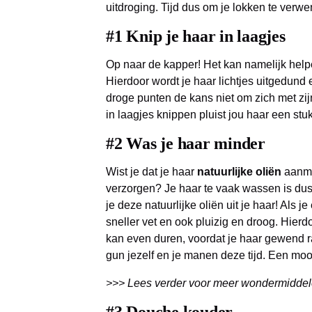
uitdroging. Tijd dus om je lokken te verw
#1 Knip je haar in laagjes
Op naar de kapper! Het kan namelijk help
Hierdoor wordt je haar lichtjes uitgedund e
droge punten de kans niet om zich met zij
in laagjes knippen pluist jou haar een stu
#2 Was je haar minder
Wist je dat je haar
natuurlijke oliën
aanma
verzorgen? Je haar te vaak wassen is du
je deze natuurlijke oliën uit je haar! Als j
sneller vet en ook pluizig en droog. Hierd
kan even duren, voordat je haar gewend 
gun jezelf en je manen deze tijd. Een moo
>>> Lees verder voor meer wondermiddele