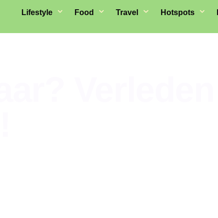
Lifestyle
Food
Travel
Hotspots
aar? Verleden 
!