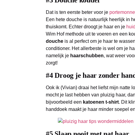
#3 Douche kouder
Dat is ten eerste beter voor je
portemonn
Een hete douche is natuurlijk heerlijk in 
thuiskomt. Echter droogt je haar en je
hui
Wim Hof methode uit te voeren en een k
douche
is al perfect om je haar te was
conditioner. Het allerbeste is wel om je ha
namelijk je
haarschubben
, wat weer voo
zorgt!
#4 Droog je haar zonder han
Ook ik (Vivian) draai het liefst mijn natt
mocht je last hebben van pluizig haar, da
bijvoorbeeld een
katoenen t-shirt
. Dit k
handdoek maakt je haar minder soepel en 
#5 Slaap nooit met nat haar