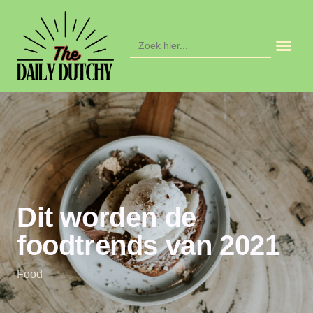
Zoek
naar:
Dit worden de
foodtrends van 2021
Food