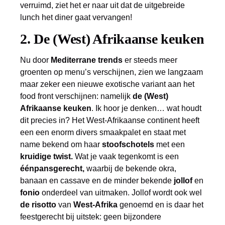
verruimd, ziet het er naar uit dat de uitgebreide
lunch het diner gaat vervangen!
2. De (West) Afrikaanse keuken
Nu door
Mediterrane trends
er steeds meer
groenten op menu’s verschijnen, zien we langzaam
maar zeker een nieuwe exotische variant aan het
food front verschijnen: namelijk
de (West)
Afrikaanse keuken
. Ik hoor je denken… wat houdt
dit precies in? Het West-Afrikaanse continent heeft
een een enorm divers smaakpalet en staat met
name bekend om haar
stoofschotels
met een
kruidige twist.
Wat je vaak tegenkomt is een
éénpansgerecht,
waarbij de bekende okra,
banaan en cassave en de minder bekende
jollof
en
fonio
onderdeel van uitmaken. Jollof wordt ook wel
de risotto
van
West-Afrika
genoemd en is daar het
feestgerecht bij uitstek: geen bijzondere