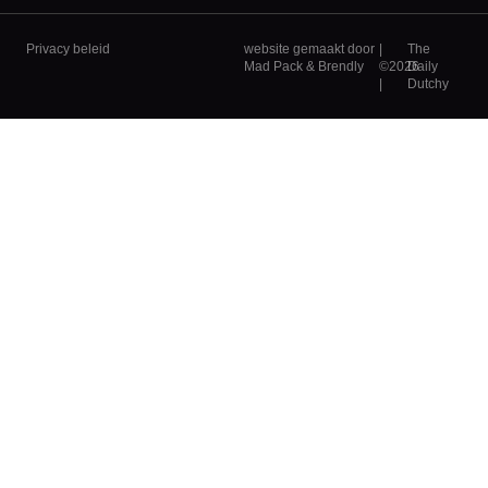
Privacy beleid
website gemaakt door
|
The
Mad Pack
&
Brendly
©2026
Daily
|
Dutchy