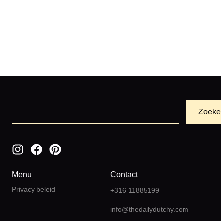
Zoeke
Menu
Contact
Privacy beleid
+316 11885199
info@thedailydutchy.com