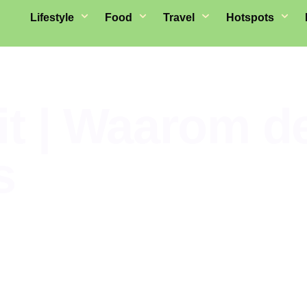
Lifestyle
Food
Travel
Hotspots
it | Waarom de
s