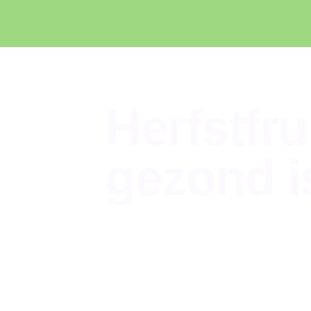
Herfstfru
gezond i
Food
,
Lifestyle