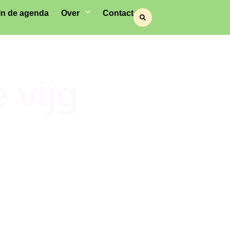
In de agenda
Over
Contact
 vijg