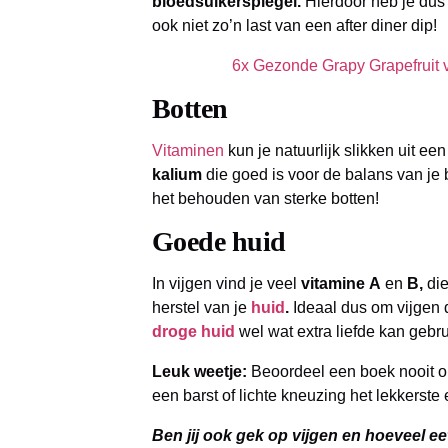
bloedsuikerspiegel.
Hierdoor heb je dus
ook niet zo’n last van een after diner dip!
6x Gezonde Grapy Grapefruit 
Botten
Vitaminen
kun je natuurlijk slikken uit een
kalium
die goed is voor de balans van je 
het behouden van sterke botten!
Goede huid
In vijgen vind je veel
vitamine
A
en
B,
die
herstel van je
huid
.
Ideaal dus om vijgen d
droge huid
wel wat extra liefde kan gebr
Leuk weetje:
Beoordeel een boek nooit om
een barst of lichte kneuzing het lekkerste 
Ben jij ook gek op vijgen en hoeveel eet