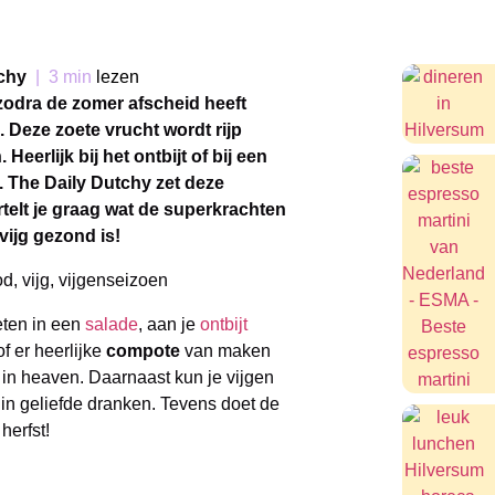
chy
|
3 min
lezen
 zodra de zomer afscheid heeft
Deze zoete vrucht wordt rijp
eerlijk bij het ontbijt of bij een
. The Daily Dutchy zet deze
rtelt je graag wat de superkrachten
vijg gezond is!
 eten in een
salade
, aan je
ontbijt
 er heerlijke
compote
van maken
 in heaven. Daarnaast kun je vijgen
in geliefde dranken. Tevens doet de
herfst!