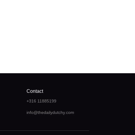
Contact
+316 11885199
info@thedailydutchy.com