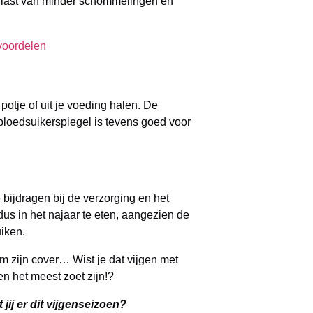
 last van minder schommelingen en
voordelen
 potje of uit je voeding halen. De
bloedsuikerspiegel is tevens goed voor
 bijdragen bij de verzorging en het
us in het najaar te eten, aangezien de
uiken.
 zijn cover… Wist je dat vijgen met
en het meest zoet zijn!?
 jij er dit vijgenseizoen?