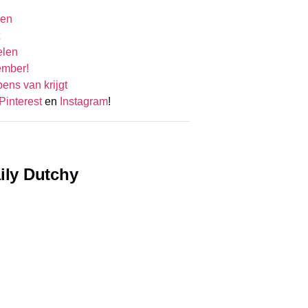
gen
elen
ember!
ens van krijgt
Pinterest
en
Instagram
!
ily Dutchy