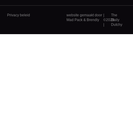
Privacy beleid
website gemaakt door
|
The
Mad Pack
&
Brendly
©2026
Daily
|
Dutchy