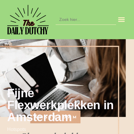
Zoek
naar:
Fijne
Flexwerkplekken in
Amsterdam
Hotspots