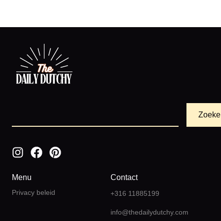
Zoeke
Menu
Contact
Privacy beleid
+316 11885199
info@thedailydutchy.com