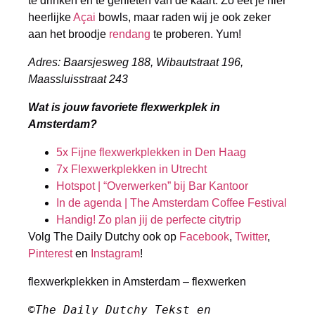
te drinken en te genieten van de kaart. Zo eet je hier
heerlijke
Açai
bowls, maar raden wij je ook zeker
aan het broodje
rendang
te proberen. Yum!
Adres: Baarsjesweg 188, Wibautstraat 196,
Maassluisstraat 243
Wat is jouw favoriete flexwerkplek in
Amsterdam?
5x Fijne flexwerkplekken in Den Haag
7x Flexwerkplekken in Utrecht
Hotspot | “Overwerken” bij Bar Kantoor
In de agenda | The Amsterdam Coffee Festival
Handig! Zo plan jij de perfecte citytrip
Volg The Daily Dutchy ook op
Facebook
,
Twitter
,
Pinterest
en
Instagram
!
flexwerkplekken in Amsterdam – flexwerken
©The Daily Dutchy Tekst en 