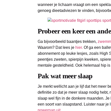
wanneer je lichaam vraagt om een speklaa
genoeg dieetadviezen te vinden, bijvoor
Probeer een keer een and
Ga bijvoorbeeld baantjes trekken,
zwemm
Waarom? Dat lees je
hier.
Of ga een balle
abonnement op leuke lesjes, zoals High S
peentjes zweten, spierpijn kweken, spie
mentale gesteldheid. Ook helemaal hip i
Pak wat meer slaap
Je merkt wellicht aan je lijf dat het meer 
definitie zo dat je meer slaap nodig hebt,
slaap wel fijn in de donkere maanden. Je 
een soort van slaapstand. Luister naar je li
powernap uit.