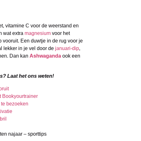
iet, vitamine C voor de weerstand en
n wat extra
magnesium
voor het
p vooruit. Een duwtje in de rug voor je
l lekker in je vel door de
januari-dip
,
nen. Dan kan
Ashwaganda
ook een
tips? Laat het ons weten!
oruit
t Bookyourtrainer
 te bezoeken
ivatie
ril
rten najaar – sporttips