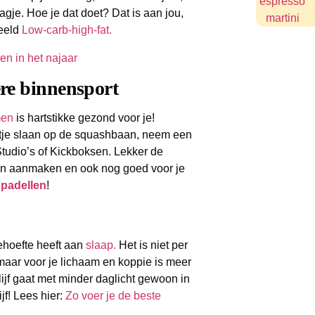
gje. Hoe je dat doet? Dat is aan jou,
beeld
Low-carb-high-fat.
ere binnensport
en
is hartstikke gezond voor je!
tje slaan op de squashbaan, neem een
tudio’s of Kickboksen. Lekker de
ren aanmaken en ook nog goed voor je
s
padellen
!
behoefte heeft aan
slaap.
Het is niet per
 maar voor je lichaam en koppie is meer
lijf gaat met minder daglicht gewoon in
jf! Lees hier:
Zo voer je de beste