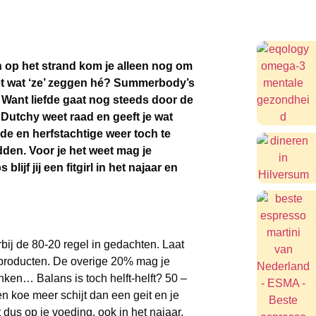
n op het strand kom je alleen nog om
eet wat ‘ze’ zeggen hé? Summerbody’s
. Want liefde gaat nog steeds door de
 Dutchy weet raad en geeft je wat
de en herfstachtige weer toch te
dden. Voor je het weet mag je
blijf jij een fitgirl in het najaar en
bij de 80-20 regel in gedachten. Laat
producten. De overige 20% mag je
denken… Balans is toch helft-helft? 50 –
en koe meer schijt dan een geit en je
dus op je voeding, ook in het najaar,