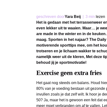
geschreven door
Yara Beij
|
3 min
lezen
Het is gedaan met het terrassenweer e
even lekker uit te waaien. Maar… je w
are made in the winter en in de keuken
maag. Sporten in het najaar? The Daily
motiverende sporttips mee, om het kou
trotseren en je lichaam wakker te schu
namelijk weer uit de kleren, Met deze tips 
behoud jij je sportmotivatie!
Exercise geen extra fries
Het gaat nog steeds om balans. Houd hier
80% van je voeding bestaan uit gezonde 
invullen zoals je dat zelf wilt. Ik hoor je 
50? Ja, maar het is gewoon een feit dat e
meer moet verbranden om af te vallen. Let 