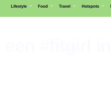
Lifestyle
Food
Travel
Hotspots
ij een #fitgirl i